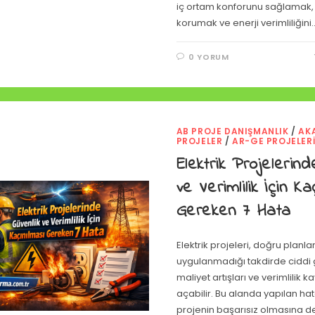
iç ortam konforunu sağlamak, 
korumak ve enerji verimliliğini
0 YORUM
AB PROJE DANIŞMANLIK
/
AK
PROJELER
/
AR-GE PROJELER
Elektrik Projelerind
ve Verimlilik İçin Ka
Gereken 7 Hata
Elektrik projeleri, doğru planl
uygulanmadığı takdirde ciddi gü
maliyet artışları ve verimlilik k
açabilir. Bu alanda yapılan hat
projenin başarısız olmasına de