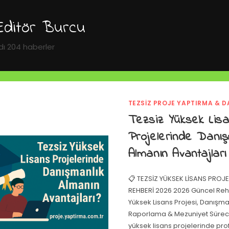
Editör Burcu
dı 204 haberler
TEZSIZ PROJE YAPTIRMA & D
Tezsiz Yüksek Lis
Projelerinde Danış
Almanın Avantajları
📋 TEZSİZ YÜKSEK LİSANS PROJ
REHBERİ 2026 2026 Güncel Reh
Yüksek Lisans Projesi, Danışmanl
Raporlama & Mezuniyet Süreci
yüksek lisans projelerinde pr