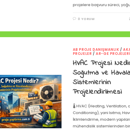
projelere başvuru süreci, yoğ
0 YORUM
AB PROJE DANIŞMANLIK
/
AK
PROJELER
/
AR-GE PROJELER
HVAC Projesi Nedir?
Soğutma ve Haval
Sistemlerinin
Projelendirilmesi
🌡️ HVAC (Heating, Ventilation, 
Conditioning), yani Isıtma, Ha
İklimlendirme, modern yapıla
mühendislik sistemlerinden biri