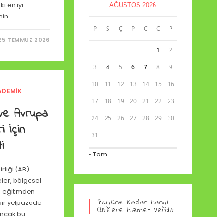
ki en iyi
AĞUSTOS 2026
enin…
P
S
Ç
P
C
C
P
25 TEMMUZ 2026
1
2
3
4
5
6
7
8
9
10
11
12
13
14
15
16
ADEMIK
I
17
18
19
20
21
22
23
 ve Avrupa
24
25
26
27
28
29
30
i İçin
31
i
« Tem
rliği (AB)
eler, bölgesel
 eğitimden
Bugüne Kadar Hangi
bir yelpazede
Ülkelere Hizmet Verdik
Ancak bu