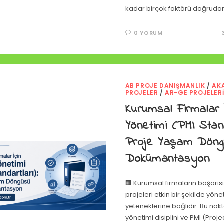
kadar birçok faktörü doğruda
0 YORUM
AB PROJE DANIŞMANLIK
/
AK
PROJELER
/
AR-GE PROJELER
Kurumsal Firmalar 
Yönetimi (PMI Stand
Proje Yaşam Döng
Dokümantasyon
🏢 Kurumsal firmaların başarıs
projeleri etkin bir şekilde yön
yeteneklerine bağlıdır. Bu nok
yönetimi disiplini ve PMI (Pr