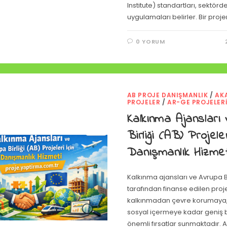
Institute) standartları, sektörde
uygulamaları belirler. Bir proj
0 YORUM
AB PROJE DANIŞMANLIK
/
AK
PROJELER
/
AR-GE PROJELER
Kalkınma Ajansları
Birliği (AB) Projeler
Danışmanlık Hizmet
Kalkınma ajansları ve Avrupa Bi
tarafından finanse edilen proj
kalkınmadan çevre korumaya,
sosyal içermeye kadar geniş 
önemli fırsatlar sunmaktadır. 