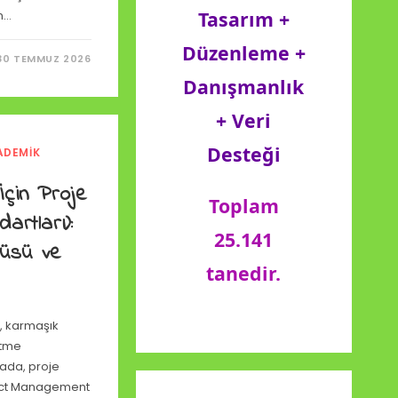
Tasarım +
n…
Düzenleme +
30 TEMMUZ 2026
Danışmanlık
+ Veri
Desteği
ADEMIK
I
İçin Proje
Toplam
artları):
25.141
üsü ve
tanedir.
ı, karmaşık
etme
tada, proje
oject Management