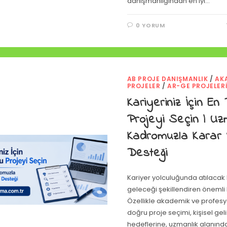
danışmanlığından en iyi…
0 YORUM
AB PROJE DANIŞMANLIK
/
AK
PROJELER
/
AR-GE PROJELER
Kariyeriniz İçin En
Projeyi Seçin | U
Kadromuzla Karar
Desteği
Kariyer yolculuğunda atılacak
geleceği şekillendiren önemli b
Özellikle akademik ve profesy
doğru proje seçimi, kişisel ge
hedeflerine, uzmanlık alanında