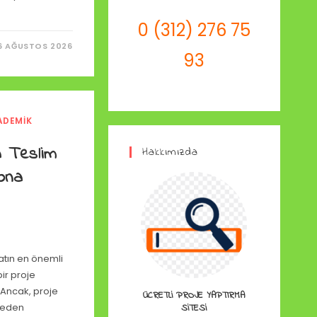
0 (312) 276 75
6 AĞUSTOS 2026
93
ADEMIK
I
a Teslim
Hakkımızda
ona
tın en önemli
bir proje
 Ancak, proje
ÜCRETLI PROJE YAPTIRMA
rmeden
SITESI