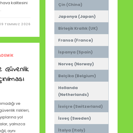
hava kalitesini
Çin (China)
…
Japonya (Japan)
19 TEMMUZ 2026
Birleşik Krallık (UK)
Fransa (France)
İspanya (Spain)
ADEMIK
I
Norveç (Norway)
e Güvenlik
Belçika (Belgium)
çınılması
Hollanda
(Netherlands)
anmadığı ve
İsviçre (Switzerland)
venlik riskleri,
ayıplarına yol
İsveç (Sweden)
alar, yalnızca
İtalya (Italy)
ğil, aynı