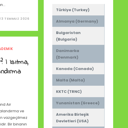
un…
Türkiye (Turkey)
23 TEMMUZ 2026
Almanya (Germany)
Bulgaristan
(Bulgaria)
ADEMIK
Danimarka
I
(Denmark)
 | Isıtma,
Kanada (Canada)
andırma
Malta (Malta)
KKTC (TRNC)
Yunanistan (Greece)
and Air
valandırma ve
Amerika Birleşik
rın vazgeçilmez
Devletleri (USA)
dir. Bir binanın