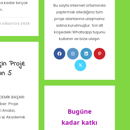
a kadar birçok
Bu sayfa internet ortamında
cı…
yaptırmak istediğiniz tüm
proje alanlarına ulaşmanız
4 AĞUSTOS 2026
adına kurulmuştur. Sol alt
köşedeki Whatsapp tuşunu
kullanın ve bize ulaşın.
in Proje
ın 5
ADEMİK BAŞARI
ber: Proje
Bugüne
 Analizi,
i 📊 Akademik
kadar katkı