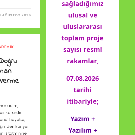
sağladığımız
ulusal ve
1 AĞUSTOS 2026
uluslararası
toplam proje
ADEMIK
sayısı resmi
I
 Doğru
rakamlar,
zman
07.08.2026
 Verme
tarihi
itibariyle;
 her adım,
ir karardır.
Yazım +
onel hayatta,
lişimden kariyer
Yazılım +
n iş tatminine