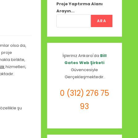
Proje Yaptırma Alanı
Arayın...
ARA
amlar olsa da,
 proje
İşleriniz Ankara'da
Bill
kla birlikte,
Gates Web Şirketi
lık
hizmetleri,
Güvencesiyle
aktadır.
Gerçekleşmektedir.
0 (312) 276 75
i
93
zellikle şu