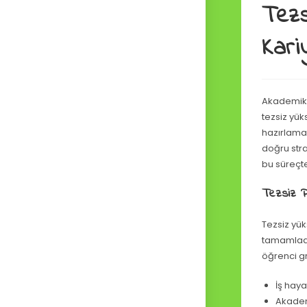
Tezs
Kari
Akademik d
tezsiz yü
hazırlama 
doğru stra
bu süreçte
Tezsiz Pr
Tezsiz yü
tamamladı
öğrenci gr
İş hay
Akadem