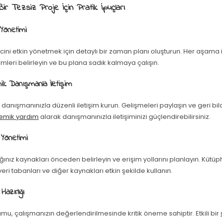
Bir Tezsiz Proje İçin Pratik İpuçları
Yönetimi
cini etkin yönetmek için detaylı bir zaman planı oluşturun. Her aşama 
mleri belirleyin ve bu plana sadık kalmaya çalışın.
ik Danışmanla İletişim
anışmanınızla düzenli iletişim kurun. Gelişmeleri paylaşın ve geri bild
emik yardım
alarak danışmanınızla iletişiminizi güçlendirebilirsiniz.
 Yönetimi
ınız kaynakları önceden belirleyin ve erişim yollarını planlayın. Kütüp
veri tabanları ve diğer kaynakları etkin şekilde kullanın.
azırlığı
mu, çalışmanızın değerlendirilmesinde kritik öneme sahiptir. Etkili bir