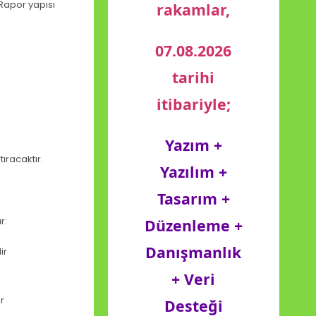
 Rapor yapısı
rakamlar,
07.08.2026
tarihi
itibariyle;
Yazım +
ıracaktır.
Yazılım +
Tasarım +
r:
Düzenleme +
Danışmanlık
ir
+ Veri
r
Desteği