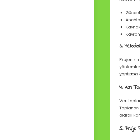
Güncel
Anahta
Kaynak
Kavram
3. Metodol
Projenizin
yöntemler
yaptırma
4. Veri T
Veri topla
Toplanan v
alarak karm
5. Proje 