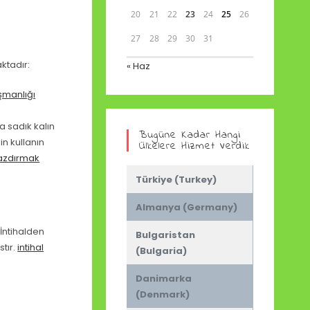
20
21
22
23
24
25
26
27
28
29
30
31
ktadır:
« Haz
şmanlığı
a sadık kalın
Bugüne Kadar Hangi
in kullanın
Ülkelere Hizmet Verdik
azdırmak
Türkiye (Turkey)
Almanya (Germany)
 İntihalden
Bulgaristan
tır.
intihal
(Bulgaria)
Danimarka
(Denmark)