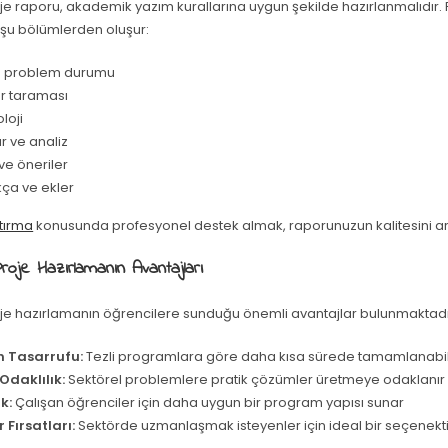
je raporu, akademik yazım kurallarına uygun şekilde hazırlanmalıdır.
 şu bölümlerden oluşur:
ve problem durumu
ür taraması
loji
r ve analiz
ve öneriler
ça ve ekler
tırma
konusunda profesyonel destek almak, raporunuzun kalitesini art
oje Hazırlamanın Avantajları
oje hazırlamanın öğrencilere sunduğu önemli avantajlar bulunmaktadı
 Tasarrufu:
Tezli programlara göre daha kısa sürede tamamlanabil
Odaklılık:
Sektörel problemlere pratik çözümler üretmeye odaklanır
k:
Çalışan öğrenciler için daha uygun bir program yapısı sunar
 Fırsatları:
Sektörde uzmanlaşmak isteyenler için ideal bir seçenekti