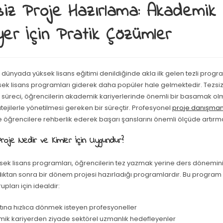
iz Proje Hazırlama: Akademik
yer İçin Pratik Çözümler
ünyada yüksek lisans eğitimi denildiğinde akla ilk gelen tezli progr
ksek lisans programları giderek daha popüler hale gelmektedir. Tezsiz
süreci, öğrencilerin akademik kariyerlerinde önemli bir basamak olma
tejilerle yönetilmesi gereken bir süreçtir. Profesyonel
proje danışman
 öğrencilere rehberlik ederek başarı şanslarını önemli ölçüde artırm
oje Nedir ve Kimler İçin Uygundur?
ksek lisans programları, öğrencilerin tez yazmak yerine ders dönemin
ktan sonra bir dönem projesi hazırladığı programlardır. Bu program ö
upları için idealdir:
atına hızlıca dönmek isteyen profesyoneller
ik kariyerden ziyade sektörel uzmanlık hedefleyenler