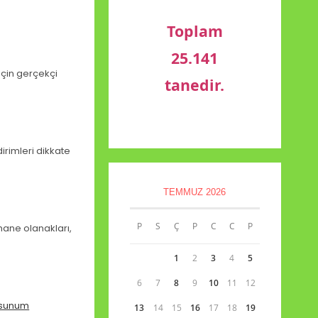
Toplam
25.141
için gerçekçi
tanedir.
irimleri dikkate
TEMMUZ 2026
P
S
Ç
P
C
C
P
hane olanakları,
1
2
3
4
5
6
7
8
9
10
11
12
sunum
13
14
15
16
17
18
19