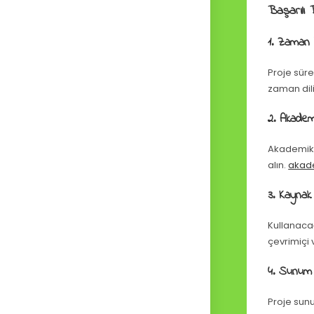
Başarılı 
1. Zaman 
Proje süre
zaman dili
2. Akadem
Akademik d
alın.
akad
3. Kaynak
Kullanacağ
çevrimiçi 
4. Sunum H
Proje sunu