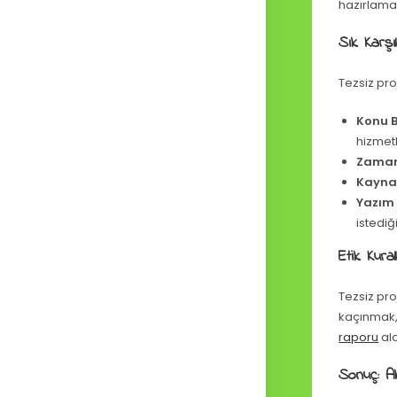
hazırlamak
Sık Karşı
Tezsiz pro
Konu B
hizmet
Zaman 
Kaynak
Yazım 
istedi
Etik Kura
Tezsiz pro
kaçınmak,
raporu
ala
Sonuç: A