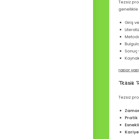
Tezsiz pro
genellikle
Giriş 
Literat
Metodo
Bulgula
Sonuç 
Kaynak
rapor yap
Tezsiz Pr
Tezsiz pr
Zaman
Pratik 
Esnekli
Kariyer