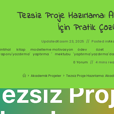
Tezsiz Proje Hazırlama: 
İçin Pratik Çöz
Updated
Kasım 23, 2025
Posted in
Ak
intihal
kitap
modelleme
motivasyon
ödev
özet
,
,
,
,
,
,
raporu
yazdırma
yaptırma
mektubu
yaptırma
yazdırma
da
0 Yorum
4 mins re
>
Akademik Projeler
>
Tezsiz Proje Hazırlama: Akad