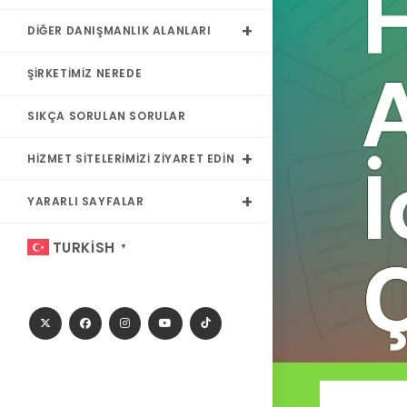
DIĞER DANIŞMANLIK ALANLARI
ŞIRKETIMIZ NEREDE
SIKÇA SORULAN SORULAR
HIZMET SITELERIMIZI ZIYARET EDIN
YARARLI SAYFALAR
TURKISH
▼