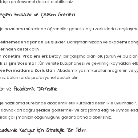
 için profesyonel destek alabilirsiniz.
laşılan Zorluklar ve Çözüm Önerileri
je hazırlama sürecinde öğrenciler genellikle şu zorluklarla karşılaşma
elirlemede Yaşanan Güçlükler:
Danışmanınızdan ve
akademi danı
lerinden destek alın
Yönetimi Problemleri:
Detaylı bir çalışma planı oluşturun ve bu plan
 Erişim Sorunları:
Üniversite kütüphanesi ve çevrimiçi kaynakları etk
ve Formatlama Zorlukları:
Akademik yazım kurallarını öğrenin ve
y
ğiniz bölümlerde profesyonel destek alın
llar ve Akademik Dürüstlük
je hazırlama sürecinde akademik etik kurallara kesinlikle uyulmalıdır.
 kaynakları doğru şekilde göstermek ve araştırma etiğine uymak esas
rak çalışmanızın özgünlüğünü garanti altına alabilirsiniz.
kademik Kariyer İçin Stratejik Bir Adım