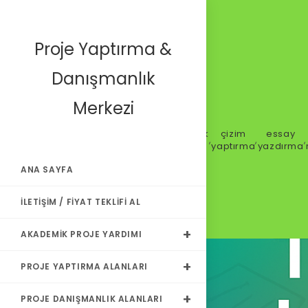
Proje Yaptırma &
Danışmanlık
Merkezi
Tagged
akademik
akademik
çizim
essay
,
,
,
,
as
kariyer
yardım
yaptırma
yazdırma
ANA SAYFA
İLETIŞIM / FIYAT TEKLIFI AL
AKADEMIK PROJE YARDIMI
PROJE YAPTIRMA ALANLARI
PROJE DANIŞMANLIK ALANLARI