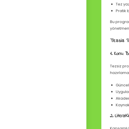
Tez ya
Pratik 
Bu progra
yönetmeni
Tezsiz P
1. Konu B
Tezsiz pro
hazırlama
Güncel
Uygulan
Akadem
Kaynak
2. Litera
Kapsamlı b