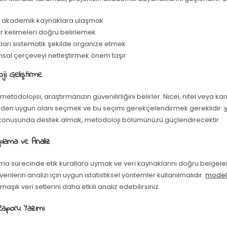
 akademik kaynaklara ulaşmak
r kelimeleri doğru belirlemek
ları sistematik şekilde organize etmek
sal çerçeveyi netleştirmek önem taşır
oji Geliştirme
 metodolojisi, araştırmanızın güvenilirliğini belirler. Nicel, nitel veya k
den uygun olanı seçmek ve bu seçimi gerekçelendirmek gereklidir.
v
konusunda destek almak, metodoloji bölümünüzü güçlendirecektir.
oplama ve Analiz
ma sürecinde etik kurallara uymak ve veri kaynaklarını doğru belgele
erilerin analizi için uygun istatistiksel yöntemler kullanılmalıdır.
model
aşık veri setlerini daha etkili analiz edebilirsiniz.
Raporu Yazımı