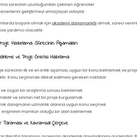
zma sürecinin uzunluğundan çekinen öğrenciler
becerilerini geliştirmeyi amaçlayan adaylar
mlarda başarılı olmak için
akademi danışmanlığı
almak, süreci verimli
ze yardımcı olacaktır.
roje Hazırlama Sürecinin Aşamaları
elirleme ve Proje Önerisi Hazırlama
je sürecinin ilk ve en kritik aşaması, uygun bir konu belirlemek ve proj
ktır. Konu seçiminde dikkat edilmesi gereken noktalar:
 ve özgün bir araştırma sorusu belirlemek
abilir ve sınırları net bir proje kurgulamak
ik danışmanın uzmanlık alanına uygun konu seçmek
 erişiminin mümkün olduğu bir alan belirlemek
tür Taraması ve Kavramsal Çerçeve
ir literatür taraması, projenizin akademik dayanaklarını güçlendirir