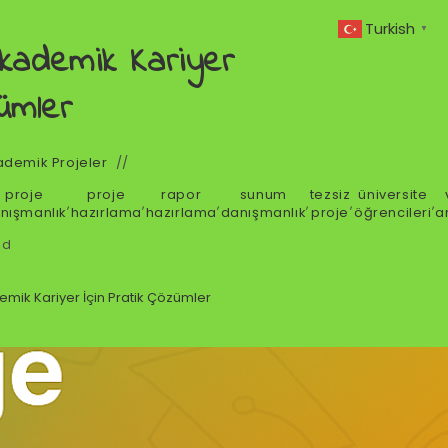
Turkish
▼
Akademik Kariyer
ümler
ademik Projeler
proje
proje
rapor
sunum
tezsiz
üniversite
,
,
,
,
,
,
nışmanlık
hazırlama
hazırlama
danışmanlık
proje
öğrencileri
a
ad
emik Kariyer İçin Pratik Çözümler