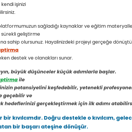
kendi işinizi
irsiniz.
platformumuzun sağladığı kaynaklar ve eğitim materyaller
 sürekli geliştirme
rına sahip olursunuz. Hayalinizdeki projeyi gerçeğe dönüşt
aptirma
eken destek ve olanakları sunar.
ın, büyük düşünceler küçük adımlarla başlar.
aptirma
ile
inizin potansiyelini keşfedebilir, yetenekli profesyone
e geçebilir ve
 hedeflerinizi gerçekleştirmek için ilk adımı atabilirs
ir bir kıvılcımdır. Doğru destekle o kıvılcım, gelec
atan bir başarı ateşine dönüşür.