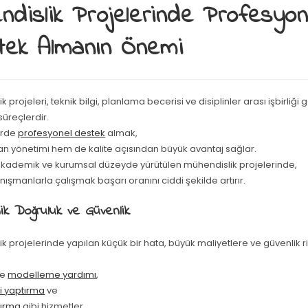
ndislik Projelerinde Profesyon
tek Almanın Önemi
 projeleri, teknik bilgi, planlama becerisi ve disiplinler arası işbirliği 
üreçlerdir.
erde
profesyonel destek
almak,
 yönetimi hem de kalite açısından büyük avantaj sağlar.
 akademik ve kurumsal düzeyde yürütülen mühendislik projelerinde,
şmanlarla çalışmak başarı oranını ciddi şekilde artırır.
ik Doğruluk ve Güvenlik
k projelerinde yapılan küçük bir hata, büyük maliyetlere ve güvenlik ri
le
modelleme yardımı
,
zi yaptırma
ve
tırma
gibi hizmetler,