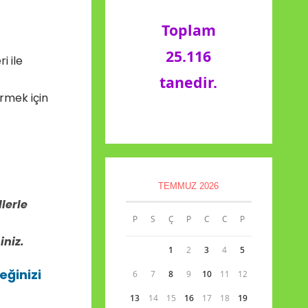
Toplam
25.116
i ile
tanedir.
ürmek için
TEMMUZ 2026
llerle
P
S
Ç
P
C
C
P
iniz.
1
2
3
4
5
eğinizi
6
7
8
9
10
11
12
13
14
15
16
17
18
19