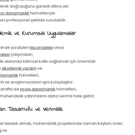
eknik doğruluğunu garanti altına alır.
or danışmanlık
hizmetleriyle
ları profesyonel şekilde sunulabilir.
emik ve Kurumsal Uygulamalar
elerde yürütülen
tez projeleri
veya
alesi
çalışmaları,
k alanında bilimsel katkı sağlamak için önemlidir.
e
akademik yardım
ve
nışmanlık
hizmetleri,
n ve araştırmacıların işini kolaylaştırır.
tarafta ise
proje danışmanlık
hizmetleri,
 mühendislik yatırımlarını daha verimli hale getirir.
n Tasarrufu ve Verimlilik
el destek almak, mühendislik projelerinde zaman kaybını önler.
a
ve