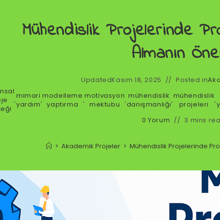
Mühendislik Projelerinde P
Almanın Öne
Updated
Kasım 18, 2025
Posted in
Aka
msal
mimari
modelleme
motivasyon
mühendislik
mühendislik
oje
,
,
,
,
,
,
yardım
yaptırma
mektubu
danışmanlığı
projeleri
teği
0 Yorum
3 mins re
>
Akademik Projeler
>
Mühendislik Projelerinde P