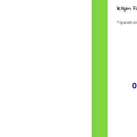
İletişim 
*
işareti o
0