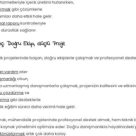
hizmetleriyle içerik üretimi hızlanırken,
ırmak
gibi çözümlerle
mları daha etkili hale gelir.
ihal raporu
kontrolleriyle
dürüstlük sağlanır.
ç: Doğru Ekip, Güçlü Proje
ik projelerinde başarı, doğru ekiplerle çalışmak ve profesyonel dest
ri yardım
ister
ışmanlığı
olsun,
 uzmanlaşmış danışmanlarla çalışmak, projenizin kalitesini ve etkisini a
ru çözdürme
ve
tırma
gibi desteklerle
k eğitim süreci daha verimli hale gelir.
rak, mühendislik projelerinde profesyonel destek almak, hem teknik 
kaynak yönetimini optimize eder. Doğru danışmanlıkla hayalinizdeki 
dönüştürmek
artık çok daha kolay.