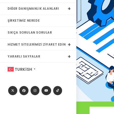
DIĞER DANIŞMANLIK ALANLARI
ŞIRKETIMIZ NEREDE
SIKÇA SORULAN SORULAR
HIZMET SITELERIMIZI ZIYARET EDIN
YARARLI SAYFALAR
TURKISH
▼