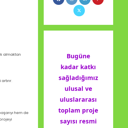
ek almaktan
Bugüne
kadar katkı
sağladığımız
rtırır.
ulusal ve
uluslararası
toplam proje
başarıyı hem de
projeyi
sayısı resmi