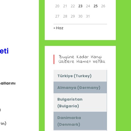
20
21
22
23
24
25
26
27
28
29
30
31
« Haz
eti
Bugüne Kadar Hangi
Ülkelere Hizmet Verdik
Türkiye (Turkey)
allarını
Almanya (Germany)
Bulgaristan
(Bulgaria)
)
Danimarka
rin)
(Denmark)