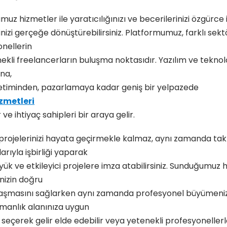
uz hizmetler ile yaratıcılığınızı ve becerilerinizi özgürce i
inizi gerçeğe dönüştürebilirsiniz. Platformumuz, farklı sek
nellerin
ekli freelancerların buluşma noktasıdır. Yazılım ve teknolo
na,
retiminden, pazarlamaya kadar geniş bir yelpazede
izmetleri
ve ihtiyaç sahipleri bir araya gelir.
rojelerinizi hayata geçirmekle kalmaz, aynı zamanda ta
arıyla işbirliği yaparak
ük ve etkileyici projelere imza atabilirsiniz. Sunduğumuz 
inizin doğru
ulaşmasını sağlarken aynı zamanda profesyonel büyümeni
zmanlık alanınıza uygun
i seçerek gelir elde edebilir veya yetenekli profesyonellerle 