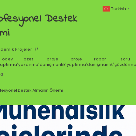
Turkish
▼
rofesyonel Destek
mi
demik Projeler
ödev
özet
proje
proje
rapor
soru
,
,
,
,
,
yaptırma
yazdırma
danışmanlık
yaptırma
danışmanlık
çözdürm
ad
rofesyonel Destek Almanın Önemi