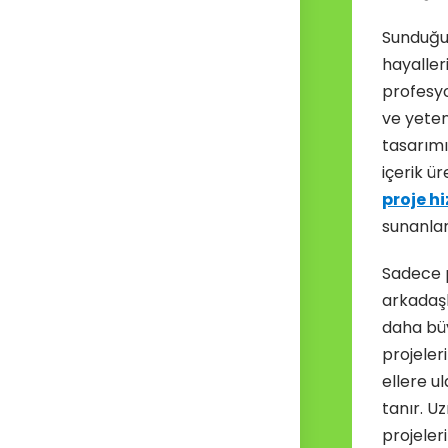
Sunduğum
hayaller
profesyo
ve yeten
tasarımı
içerik ü
proje h
sunanlar 
Sadece p
arkadaşl
daha büy
projeler
ellere 
tanır. U
projeler