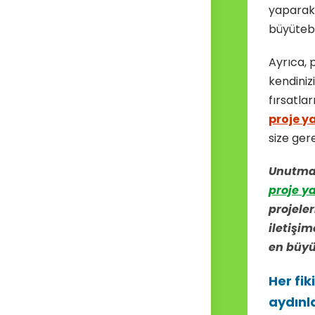
yaparak 
büyütebil
Ayrıca, 
kendinizi
fırsatla
proje y
size ger
Unutmay
proje y
projeler
iletişim
en büyük
Her fik
aydınl