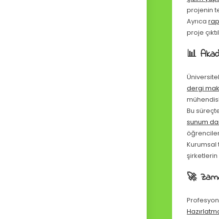
projenin t
Ayrıca
rap
proje çıktı
📊 Akad
Üniversit
dergi mak
mühendisli
Bu süreçt
sunum da
öğrencileri
Kurumsal 
şirketlerin
🚀 Zama
Profesyon
Hazırlatm