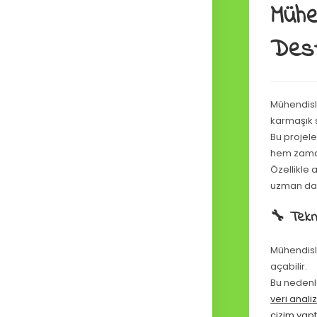
Mühe
Des
Mühendislik
karmaşık s
Bu projel
hem zaman
Özellikle
uzman danı
🔧 Tekn
Mühendisli
açabilir.
Bu neden
veri anali
çizim yap