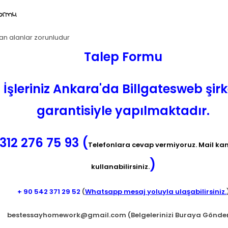
Formu
lan alanlar zorunludur
Talep Formu
İşleriniz Ankara'da Billgatesweb şirk
garantisiyle yapılmaktadır.
312 276 75 93 (
Telefonlara cevap vermiyoruz. Mail kan
)
kullanabilirsiniz.
+ 90
542 371 29 52
(
Whatsapp mesaj yoluyla ulaşabilirsiniz.
bestessayhomework@gmail.com
(Belgelerinizi Buraya Gönde