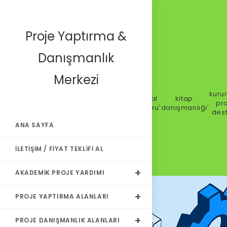
Proje Yaptırma &
Danışmanlık
Merkezi
kuru
çizim
dergi
essay
intihal
kitap
,
,
,
hazırlama
,
,
,
pr
aptırma
makalesi
yazdırma
raporu
danışmanlığı
des
ANA SAYFA
İLETIŞIM / FIYAT TEKLIFI AL
AKADEMIK PROJE YARDIMI
PROJE YAPTIRMA ALANLARI
PROJE DANIŞMANLIK ALANLARI