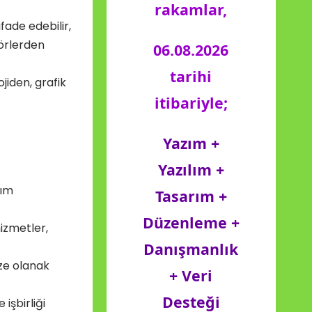
rakamlar,
fade edebilir,
törlerden
06.08.2026
tarihi
jiden, grafik
itibariyle;
Yazım +
Yazılım +
kım
Tasarım +
Düzenleme +
hizmetler,
Danışmanlık
ze olanak
+ Veri
Desteği
işbirliği