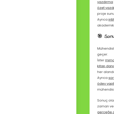
yazdırma
özet yazd
proje sunu
Ayrıca
int
akademik 
🎯 Sonu
Mühendisl
geçer.
İster
mima
kitap dan
her alanda
Ayrıca
so
ödev yap
mühendisli
Sonuç ola
zaman ve 
gerçeğe 