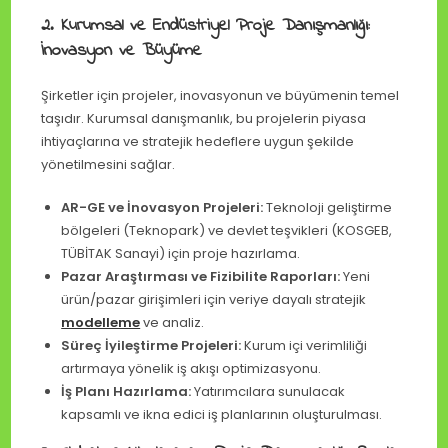
2. Kurumsal ve Endüstriyel Proje Danışmanlığı:
İnovasyon ve Büyüme
Şirketler için projeler, inovasyonun ve büyümenin temel
taşıdır. Kurumsal danışmanlık, bu projelerin piyasa
ihtiyaçlarına ve stratejik hedeflere uygun şekilde
yönetilmesini sağlar.
AR-GE ve İnovasyon Projeleri:
Teknoloji geliştirme
bölgeleri (Teknopark) ve devlet teşvikleri (KOSGEB,
TÜBİTAK Sanayi) için proje hazırlama.
Pazar Araştırması ve Fizibilite Raporları:
Yeni
ürün/pazar girişimleri için veriye dayalı stratejik
modelleme
ve analiz.
Süreç İyileştirme Projeleri:
Kurum içi verimliliği
artırmaya yönelik iş akışı optimizasyonu.
İş Planı Hazırlama:
Yatırımcılara sunulacak
kapsamlı ve ikna edici iş planlarının oluşturulması.