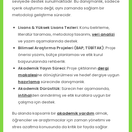
seviyede destek sunulmaktadır. Bu danışmanlık, sadece
içerik oluşturma değil, aynı zamanda sağlam bir
metodoloji geliştirme sürecidir.
Lisans & Yüksek Lisans Tezleri:
Konu belirleme,
literatür taraması, metodoloji tasarımı,
veri analizi
ve yazım aşamalarında destek.
Bilimsel Araştırma Projeleri (BAP, TÜBİTAK):
Proje
önerisi yazımı, bütçe planlaması ve etik kurul
başvurularında rehberlik.
Akademik Yayın Süreci:
Proje çıktılarının
dergi
makalesi
ne dönüştürülmesi ve hedef dergiye uygun
hazırlama
sürecinde danışmanlık.
Akademik Dürüstlük:
Sürecin her aşamasında,
intihal
den arındırılmış ve etik kurallara uygun bir
çalışma için destek.
Bu alanda kapsamlı bir
akademik yardım
almak,
öğrenciler ve araştırmacılar için zaman yönetimi ve
stres azaltma konusunda da kritik bir fayda sağlar.