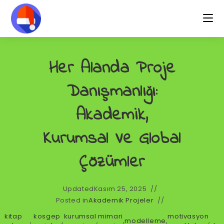
Her Alanda Proje
Danışmanlığı:
Akademik,
Kurumsal Ve Global
Çözümler
Updated
Kasım 25, 2025
Posted in
Akademik Projeler
kitap
kosgep
kurumsal
mimari
motivasyon
,
,
,
,
modelleme
,
,