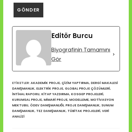
Editör Burcu
Biyografinin Tamamını
Gör
ETIKETLER
:
AKADEMIK PROJE
,
ÇIZIM YAPTIRMA
,
DERGI MAKALESI
DANIŞMANLIK
,
ELEKTRIK PROJE
,
GLOBAL PROJE ÇÖZÜMLERI
,
INTIHAL RAPORU
,
KITAP YAZDIRMA
,
KOSGEP PROJELERI
,
KURUMSAL PROJE
,
MIMARI PROJE
,
MODELLEME
,
MOTIVASYON
MEKTUBU
,
ÖDEV DANIŞMANLIĞI
,
PROJE DANIŞMANLIK
,
SUNUM
DANIŞMANLIK
,
TEZ DANIŞMANLIK
,
TÜBİTAK PROJELERI
,
VERI
ANALIZI