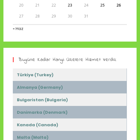
20
21
22
23
24
25
26
27
28
29
30
31
« Haz
Bugüne Kadar Hangi Ülkelere Hizmet Verdik
Türkiye (Turkey)
Almanya (Germany)
Bulgaristan (Bulgaria)
Danimarka (Denmark)
Kanada (Canada)
Malta (Malta)