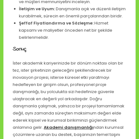
ve müşteri memnuniyetini inceleyin.
İletişim ve Uyum:
Danışmanla açık ve düzenli iletişim
kurabilmek, sürecin en önemli parçalarından biridir.
Şeffaf Fiyatlandırma ve Sözleşme:
Hizmet
kapsamı ve maliyetler önceden net bir şekilde
belirlenmelidir.
Sonuç
İster akademik kariyerinizde bir dönüm noktası olan bir
tez, ister şirketinizin geleceğini şekillendirecek bir
inovasyon projesi, isterse küresel etki yaratmayı
hedefleyen bir girişim olsun, profesyonel proje
danışmanlığı, bu yolculukta sizi hedefinize güvenle
ulaştıracak en değerli yol arkadaşıdır. Doğru
danışmanla çalışmak, yalnızca bir projeyi tamamlamak
değil, aynı zamanda süreçten maksimum değeri elde
ederek kişisel ve kurumsal birikiminizi güçlendirmek
anlamına gelir.
Akademi danışmanlığı
ndan kurumsal
çözümlere uzanan bu destek, başarınızın temel taşını