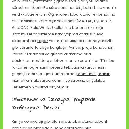
ve bilimsel yöntemler ışığında sonuçları yorumlama
süreçlerini içerir. Bu süreçlerin her biri, belirli bir uzmanlık
ve dikkat gerektirir. Öğrenciler, laboratuvar ekipmanına
erişim sıkıntısı, karmaşık yazılımları (MATLAB, Python, R,
AutoCAD, SolidWorks) kullanma becerisi eksikliği,
istatistiksel analizlerde hata yapma korkusu veya
akademik bir
rapor
yazma konusundaki deneyimsizlik
gibi sorunlarla sıkça karşılaşır. Ayrıca, proje konusunun
literatür taraması ve güncel araştırmalarla
desteklenmesi de ayrı bir zaman ve çaba ister. Tüm bu
faktörler, öğrencinin projeyi tek başına yürütmesini
güçleştirebilir. Bu gibi durumlarda,
proje danışmanlık
hizmeti almak, süreci verimli ve stressiz bir şekilde
ilerletmenin akıllıca bir yoludur.
Laboratuvar ve Deneysel Projelerde
Profesyonel Destek
Kimya ve biyoloji gibi alanlarda, laboratuvar tabanlı
projeler ön plandadır. Deney protokolünün