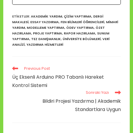
ETIKETLER
:
AKADEMIK YARDIM
,
ÇIZIM YAPTIRMA
,
DERGI
MAKALESI
,
ESSAY YAZDIRMA
,
FEN BILIMLERI ÖĞRENCILERI
,
MIMARI
YARDIM
,
MODELLEME YAPTIRMA
,
ÖDEV YAPTIRMA
,
ÖZET
HAZIRLAMA
,
PROJE YAPTIRMA
,
RAPOR HAZIRLAMA
,
SUNUM
YAPTIRMA
,
TEZ DANIŞMANLIK
,
ÜNIVERSITE BÖLÜMLERI
,
VERI
ANALIZI
,
YAZDIRMA HIZMETLERI
Previous Post
Üç Eksenli Arduino PRO Tabanlı Hareket
Kontrol Sistemi
Sonraki Yazı
Bildiri Projesi Yazdırma | Akademik
Standartlara Uygun