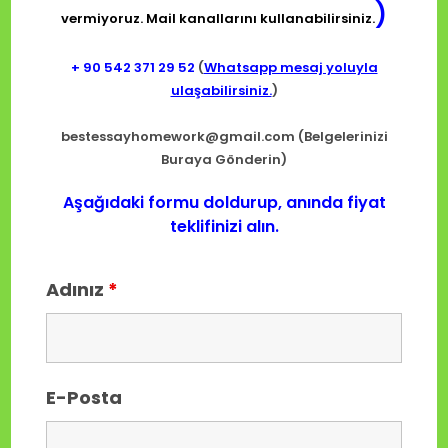
)
vermiyoruz. Mail kanallarını kullanabilirsiniz.
+ 90
542 371 29 52
(
Whatsapp mesaj yoluyla
ulaşabilirsiniz.
)
bestessayhomework@gmail.com
(Belgelerinizi
Buraya Gönderin)
Aşağıdaki formu doldurup, anında fiyat
teklifinizi alın.
Adınız
*
E-Posta