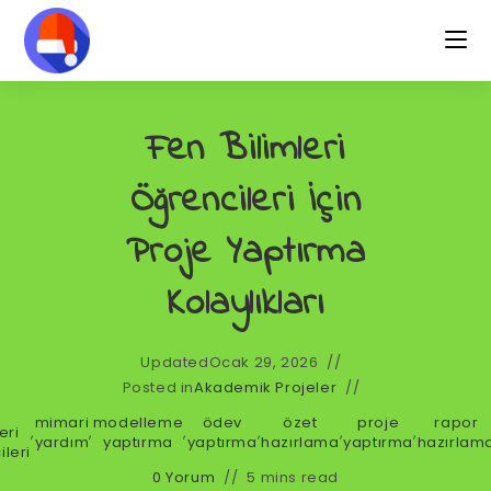
Fen Bilimleri
Öğrencileri İçin
Proje Yaptırma
Kolaylıkları
Updated
Ocak 29, 2026
Posted in
Akademik Projeler
n
mimari
modelleme
ödev
özet
proje
rapor
eri
,
,
,
,
,
,
yardım
yaptırma
yaptırma
hazırlama
yaptırma
hazırlam
leri
0 Yorum
5 mins read