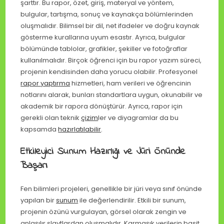
şarttır. Bu rapor, özet, giriş, materyal ve yöntem,
bulgular, tartışma, sonuç ve kaynakça bölümlerinden
oluşmalıdır. Bilimsel bir dil, net ifadeler ve doğru kaynak
gösterme kurallarına uyum esastır. Ayrıca, bulgular
bölümünde tablolar, grafikler, şekiller ve fotoğraflar
kullanılmalıdır. Birçok öğrenci için bu rapor yazım süreci,
projenin kendisinden daha yorucu olabilir. Profesyonel
rapor yaptırma
hizmetleri, ham verileri ve öğrencinin
notlarını alarak, bunları standartlara uygun, okunabilir ve
akademik bir rapora dönüştürür. Ayrıca, rapor için
gerekli olan teknik
çizim
ler ve diyagramlar da bu
kapsamda
hazırlatılabilir
.
Etkileyici Sunum Hazırlığı ve Jüri Önünde
Başarı
Fen bilimleri projeleri, genellikle bir jüri veya sınıf önünde
yapılan bir
sunum
ile değerlendirilir. Etkili bir sunum,
projenin özünü vurgulayan, görsel olarak zengin ve
anlaşılır slaytlardan oluşmalıdır. Karmaşık verilerin basit