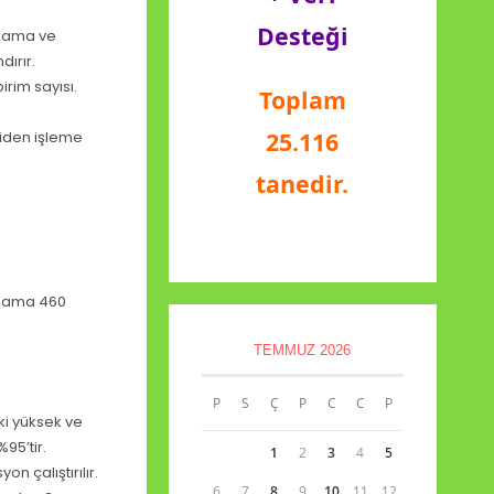
Desteği
alama ve
dırır.
rim sayısı.
Toplam
25.116
niden işleme
tanedir.
talama 460
TEMMUZ 2026
P
S
Ç
P
C
C
P
ki yüksek ve
95’tir.
1
2
3
4
5
on çalıştırılır.
6
7
8
9
10
11
12