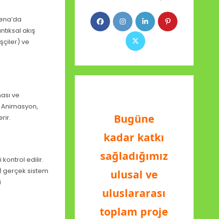
Arena’da
ntıksal akış
şçiler) ve
ması ve
. Animasyon,
Bugüne
rir.
kadar katkı
sağladığımız
kontrol edilir.
i) gerçek sistem
ulusal ve
i
uluslararası
toplam proje