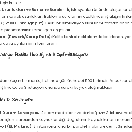
için kritiktir.
 Uzunlukları ve Bekleme Süreleri:
İş istasyonları önünde oluşan ort
m kuyruk uzunlukları. Bekleme sürelerinin azaltılması, iş akışını hızlan
 Çıktısı (Throughput):
Belirli bir simülasyon süresince tamamlanan bi
te planlamasının temel göstergesidir.
ranı (Rework/Scrap Rate):
Kalite kontrol noktalarında belirlenen, ye
rdaya ayrılan birimlerin oranı.
naryo Analizi: Montaj Hattı Optimizasyonu
ndan oluşan bir montaj hattında günlük hedef 500 birimdir. Ancak, or
lışılmakta ve 3. istasyon önünde sürekli kuyruk oluşmaktadır.
li ile Senaryolar:
t Durum Senaryosu:
Sistem modellenir ve darboğazın 3. istasyonda
n işlem süresinden kaynaklandığı doğrulanır. Kaynak kullanım oranı %
o 1 (Ek Makina):
3. istasyona ikinci bir paralel makina eklenir. Simülasy