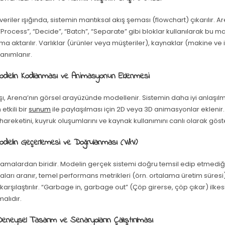
eriler ışığında, sistemin mantıksal akış şeması (flowchart) çıkarılır. 
“Process”, “Decide”, “Batch”, “Separate” gibi bloklar kullanılarak bu ma
tama aktarılır. Varlıklar (ürünler veya müşteriler), kaynaklar (makine ve i
tanımlanır.
Modelin Kodlanması ve Animasyonun Eklenmesi
şı, Arena’nın görsel arayüzünde modellenir. Sistemin daha iyi anlaşıl
etkili bir
sunum
ile paylaşılması için 2D veya 3D animasyonlar eklenir
n hareketini, kuyruk oluşumlarını ve kaynak kullanımını canlı olarak göste
Modelin Geçerlemesi ve Doğrulanması (V&V)
aşamalardan biridir. Modelin gerçek sistemi doğru temsil edip etmediği 
aları aranır, temel performans metrikleri (örn. ortalama üretim süres
e karşılaştırılır. “Garbage in, garbage out” (Çöp girerse, çöp çıkar) ilkes
alıdır.
Deneysel Tasarım ve Senaryoların Çalıştırılması