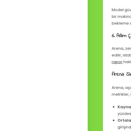
Model güve
bir makina
bekleme sü
6. Adım: Ç
Arena, zen
edilir, is
rapor
halin
Arena Sim
Arena, aşa
metrikler,
Kaynak
yüzdesi
Ortala
girişi