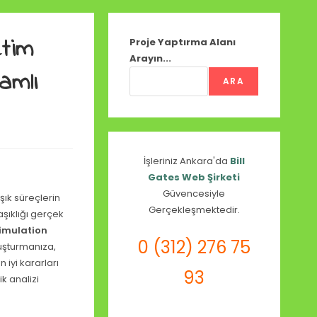
etim
Proje Yaptırma Alanı
Arayın...
amlı
ARA
İşleriniz Ankara'da
Bill
Gates Web Şirketi
Güvencesiyle
şık süreçlerin
Gerçekleşmektedir.
şıklığı gerçek
imulation
0 (312) 276 75
oluşturmanıza,
n iyi kararları
93
k analizi