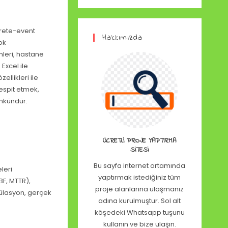
crete-event
Hakkımızda
ok
emleri, hastane
Excel ile
llikleri ile
spit etmek,
ümkündür.
ÜCRETLI PROJE YAPTIRMA
SITESI
Bu sayfa internet ortamında
eleri
yaptırmak istediğiniz tüm
BF, MTTR),
proje alanlarına ulaşmanız
imülasyon, gerçek
adına kurulmuştur. Sol alt
köşedeki Whatsapp tuşunu
kullanın ve bize ulaşın.