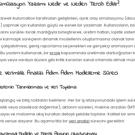
imülasyon Yazılımı Nedir ve Neden Tercih Edilir?
kwell Automation tarafından geliştirilen, ayrık olay simülasyonu (dis
) yapmak için kullanılan güçlü ve esnek bir yazılımdır. Kullanıcıların, bl
rını sürükle-bırak mantığıyla birleştirerek, üretim hatları, lojistik sist
ibi karmaşık süreçlerin dinamik modellerini oluşturmasına olanak tanır. 
 çalışabilmesi, geniş raporlama seçenekleri ve gerçekçi animasyon öze
 Bu yazılımı kullanarak, bir
proje
kapsamında üretimde darboğazları te
yısı veya vardiya düzeni gibi kritik kararları sanal ortamda almak m
e Verimlilik Analizi: Adım Adım Modelleme Süreci
Sistemin Tanımlanması ve Veri Toplama
şlangıç ve bitiş noktaları belirlenir. Her bir iş istasyonundaki işlem sür
stik veya olasılıksal dağılımlar), aktarım süreleri, makine arızaları (MT
ayısı ve malzeme akış kuralları detaylı şekilde toplanır. Kaliteli bir s
ı veriye dayanır. Bu aşama titiz bir
veri analizi
sürecini gerektirir.
avramsal Modelin ve Mantık Akışının Oluşturulması