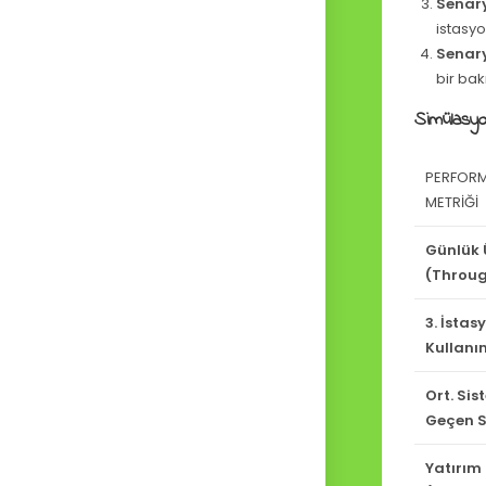
Senary
istasyo
Senary
bir bak
Simülasyon 
PERFOR
METRIĞI
Günlük 
(Throu
3. İstas
Kullanı
Ort. Si
Geçen 
Yatırım 