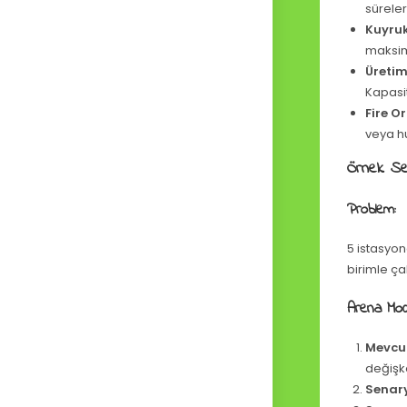
süreleri 
Kuyruk
maksimu
Üretim
Kapasi
Fire O
veya hu
Örnek Se
Problem:
5 istasyo
birimle ça
Arena Mode
Mevcu
değişke
Senary