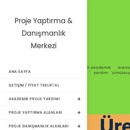
Proje Yaptırma &
Danışmanlık
Merkezi
Tagged
akademik
akademik
arena
,
,
ANA SAYFA
as
proje
yardım
simülas
İLETIŞIM / FIYAT TEKLIFI AL
AKADEMIK PROJE YARDIMI
PROJE YAPTIRMA ALANLARI
PROJE DANIŞMANLIK ALANLARI