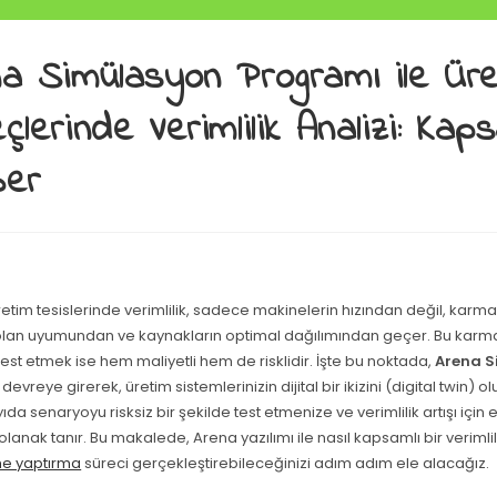
a Simülasyon Programı ile Ür
çlerinde Verimlilik Analizi: Kaps
ber
tim tesislerinde verimlilik, sadece makinelerin hızından değil, karma
e olan uyumundan ve kaynakların optimal dağılımından geçer. Bu karma
st etmek ise hem maliyetli hem de risklidir. İşte bu noktada,
Arena S
devreye girerek, üretim sistemlerinizin dijital bir ikizini (digital twin) 
yıda senaryoyu risksiz bir şekilde test etmenize ve verimlilik artışı için e
lanak tanır. Bu makalede, Arena yazılımı ile nasıl kapsamlı bir verimlili
e yaptırma
süreci gerçekleştirebileceğinizi adım adım ele alacağız.