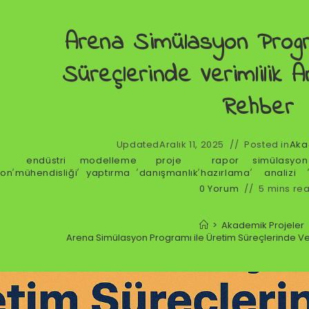
Arena Simülasyon Progr
Süreçlerinde Verimlilik A
Rehber
Updated
Aralık 11, 2025
Posted in
Aka
endüstri
modelleme
proje
rapor
simülasyon
,
,
,
,
,
yon
mühendisliği
yaptırma
danışmanlık
hazırlama
analizi
0 Yorum
5 mins re
>
Akademik Projeler
Arena Simülasyon Programı ile Üretim Süreçlerinde Ver