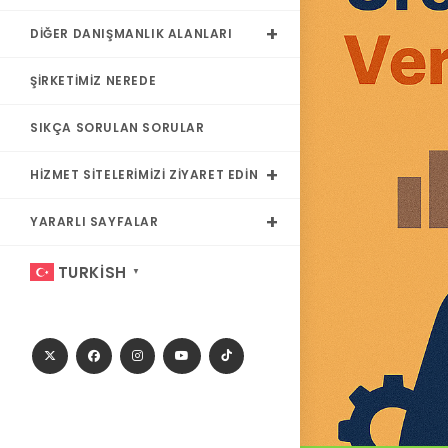
DIĞER DANIŞMANLIK ALANLARI
ŞIRKETIMIZ NEREDE
SIKÇA SORULAN SORULAR
HIZMET SITELERIMIZI ZIYARET EDIN
YARARLI SAYFALAR
TURKISH
▼