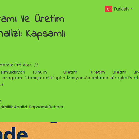
Turkish
▼
amı Ile Üretim
nalizi: Kapsamlı
demik Projeler
simülasyon
sunum
üretim
üretim
üretim
ür
,
,
,
,
,
,
programı
danışmanlık
optimizasyonu
planlama
süreçleri
veri
ad
>
imlilik Analizi: Kapsamlı Rehber