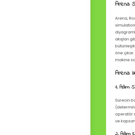
Arena S
Arena, Roc
simulation
diyagramla
akışları g
bütünleşik
öne çıkar.
makine sa
Arena il
1. Adım: 
Sürecin ba
(determini
operatör s
ve kapsaml
2. Adım: K