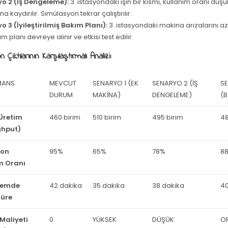
o 2 (İş Dengeleme):
3. istasyondaki işin bir kısmı, kullanım oranı düşü
na kaydırılır. Simülasyon tekrar çalıştırılır.
o 3 (İyileştirilmiş Bakım Planı):
3. istasyondaki makina arızalarını az
ım planı devreye alınır ve etkisi test edilir.
Çıktılarının Karşılaştırmalı Analizi:
MANS
MEVCUT
SENARYO 1 (EK
SENARYO 2 (İŞ
S
DURUM
MAKINA)
DENGELEME)
(B
Üretim
460 birim
510 birim
495 birim
48
ghput)
yon
95%
65%
78%
8
m Oranı
stemde
42 dakika
35 dakika
38 dakika
40
Süre
Maliyeti
0
YÜKSEK
DÜŞÜK
O