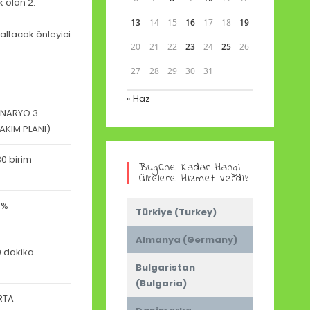
k olan 2.
13
14
15
16
17
18
19
altacak önleyici
20
21
22
23
24
25
26
27
28
29
30
31
« Haz
ENARYO 3
AKIM PLANI)
0 birim
Bugüne Kadar Hangi
Ülkelere Hizmet Verdik
8%
Türkiye (Turkey)
Almanya (Germany)
 dakika
Bulgaristan
(Bulgaria)
RTA