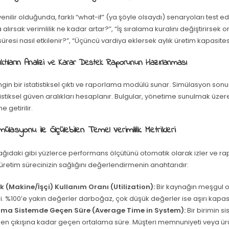
nilir olduğunda, farklı “what-if” (ya şöyle olsaydı) senaryoları test edi
 alırsak verimlilik ne kadar artar?”, “İş sıralama kuralını değiştirirsek 
resi nasıl etkilenir?”, “Üçüncü vardiya eklersek aylık üretim kapasites
ıktıların Analizi ve Karar Destek Raporunun Hazırlanması
gin bir istatistiksel çıktı ve raporlama modülü sunar. Simülasyon sonuç
tatistiksel güven aralıkları hesaplanır. Bulgular, yönetime sunulmak üzere 
e getirilir.
ülasyonu ile Ölçülebilen Temel Verimlilik Metrikleri
ğıdaki gibi yüzlerce performans ölçütünü otomatik olarak izler ve rap
 üretim sürecinizin sağlığını değerlendirmenin anahtarıdır:
 (Makine/İşçi) Kullanım Oranı (Utilization):
Bir kaynağın meşgul 
. %100’e yakın değerler darboğaz, çok düşük değerler ise aşırı kapasit
ma Sistemde Geçen Süre (Average Time in System):
Bir birimin s
nden çıkışına kadar geçen ortalama süre. Müşteri memnuniyeti veya ür