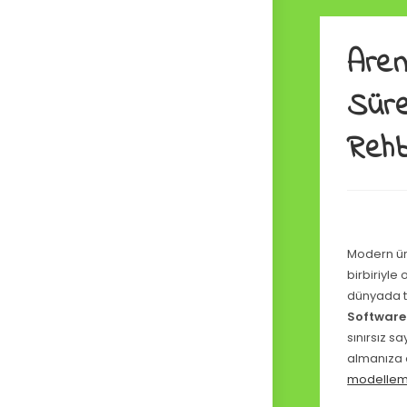
Aren
Süre
Reh
Modern üre
birbiriyl
dünyada te
Software
sınırsız sa
almanıza o
modellem