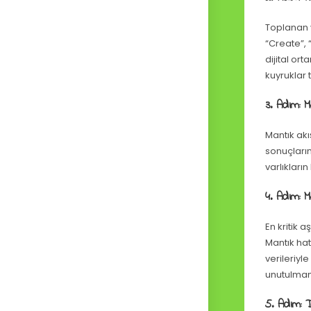
Toplanan v
“Create”, 
dijital or
kuyruklar 
3. Adım: 
Mantık akı
sonuçların 
varlıkları
4. Adım: 
En kritik 
Mantık hat
verileriyl
unutulmam
5. Adım: 