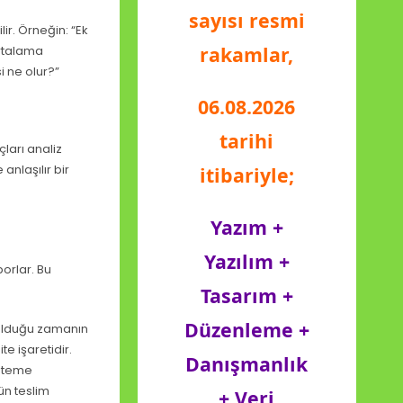
sayısı resmi
lir. Örneğin: “Ek
rakamlar,
ortalama
i ne olur?”
06.08.2026
tarihi
ları analiz
anlaşılır bir
itibariyle;
Yazım +
Yazılım +
orlar. Bu
Tasarım +
Düzenleme +
olduğu zamanın
e işaretidir.
Danışmanlık
isteme
ün teslim
+ Veri